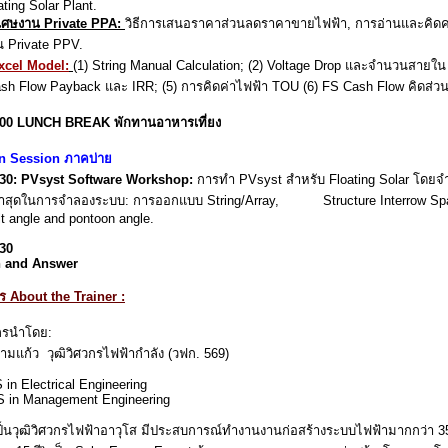
ing Solar Plant.
พิเศษงาน Private PPA:
วิธีการเสนอราคาส่วนลดราคาขายไฟฟ้า, การอ่านและคิดค
 Private PPV.
xcel Model:
(1) String Manual Calculation; (2) Voltage Drop และจำนวนสายใน 
ash Flow Payback และ IRR; (5) การคิดค่าไฟฟ้า TOU (6) FS Cash Flow คิดส่ว
.00 LUNCH BREAK พักทานอาหารเที่ยง
n Session ภาคบ่าย
.30: PVsyst Software Workshop:
การทำ PVsyst สำหรับ Floating Solar 
ล่าสุดในการจำลองระบบ: การออกแบบ String/Array, Structure Interrow Spaci
lt angle and pontoon angle.
.30
n and Answer
ร About the Trainer :
กรนำโดย:
 สามแก้ว วุฒิวิศวกรไฟฟ้ากำลัง (วฟก. 569)
 in Electrical Engineering
 in Management Engineering
ป็นวุฒิวิศวกรไฟฟ้าอาวุโส มีประสบการณ์ทำงานงานก่อสร้างระบบไฟฟ้ามากกว่า 35 