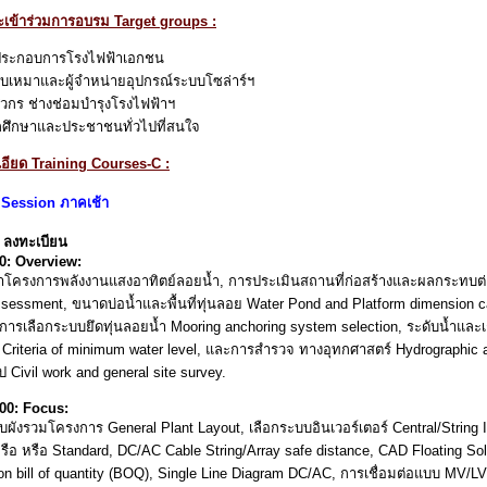
าะเข้าร่วมการอบรม Target groups :
้ประกอบการโรงไฟฟ้าเอกชน
้รับเหมาและผู้จำหน่ายอุปกรณ์ระบบโซล่าร์ฯ
ศวกร ช่างช่อมบำรุงโรงไฟฟ้าฯ
กศึกษาและประชาชนทั่วไปที่สนใจ
เอียด Training Courses-C :
Session ภาคเช้า
0 ลงทะเบียน
30: Overview:
โครงการพลังงานแสงอาทิตย์ลอยน้ำ, การประเมินสถานที่ก่อสร้างและผลกระทบต่
ssessment, ขนาดบ่อน้ำและพื้นที่ทุ่นลอย Water Pond and Platform dimension c
 การเลือกระบบยึดทุ่นลอยน้ำ Mooring anchoring system selection, ระดับน้ำและเ
 Criteria of minimum water level, และการสำรวจ ทางอุทกศาสตร์ Hydrographi
ป Civil work and general site survey.
.00: Focus:
ผังรวมโครงการ General Plant Layout, เลือกระบบอินเวอร์เตอร์ Central/String
หรือ หรือ Standard, DC/AC Cable String/Array safe distance, CAD Floating Sola
on bill of quantity (BOQ), Single Line Diagram DC/AC, การเชื่อมต่อแบบ MV/LV