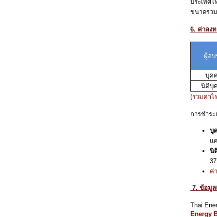
ประเทศไท
ขนาดรวม
6. ค่าลง
ผู้อ
บุค
นิติบ
(รวมค่าไ
การชำระเ
บุ
แค
นิ
37
ค่
7. ข้อมูล
Thai Ene
Energy B