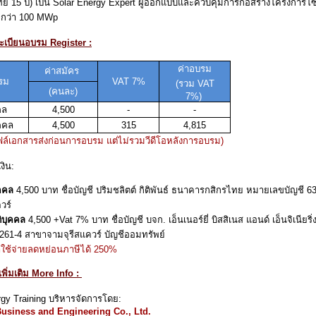
ย 15 ปี) เป็น Solar Energy Expert ผู้ออกแบบและควบคุมการก่อสร้างโครงการ
กว่า 100 MWp
ทะเบียนอบรม Register :
ค่าอบรม
ค่าสมัคร
บรม
VAT 7%
(
รวม
VAT
(
คนละ)
7%)
คล
4,500
-
-
ุคคล
4,500
315
4,815
ฟล์เอกสารส่งก่อนการอบรม แต่ไม่รวมวีดีโอหลังการอบรม)
งิน:
คคล
4,500 บาท ชื่อบัญชี ปริมชลิตต์ กิติพันธ์ ธนาคารกสิกรไทย หมายเลขบัญชี 6
วร์
ติบุคคล
4,500 +Vat 7% บาท ชื่อบัญชี บจก. เอ็นเนอร์ยี่ บิสสิเนส แอนด์ เอ็นจิเนี
261-4 สาขาจามจุรีสแควร์ บัญชีออมทรัพย์
าใช้จ่ายลดหย่อนภาษีได้
250%
เพิ่มเติม More Info :
rgy Training บริหารจัดการโดย:
usiness and Engineering Co., Ltd.