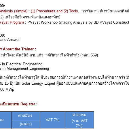
00:
nalysis (simple) :
(1) Procedures and (2) Tools.
การวิเคราะห์เงาบังแสงอาทิตย์
(2) เครื่องมือวิเคราะห์เงาบังแสงอาทิตย์
Vsyst Program
: PVsyst Workshop Shading Analysis by 3D PVsyst Constructio
.
30:
 and Answer
ร About the Trainer :
รนำโดย: คันธ์นิธิ สามแก้ว วุฒิวิศวกรไฟฟ้ากำลัง (วฟก. 569)
 in Electrical Engineering
 in Management Engineering
ป็นวุฒิวิศวกรไฟฟ้าอาวุโส มีประสบการณ์ทำงานงานก่อสร้างระบบไฟฟ้ามากกว่า 35 
ย 15 ปี) เป็น Solar Energy Expert ผู้ออกแบบและควบคุมการก่อสร้างโครงการ
 100 MWp
ทะเบียนอบรม Register :
ค่าอบรม
ค่าสมัคร
บรม
VAT 7%
(
รวม
VAT
(
คนละ)
7%)