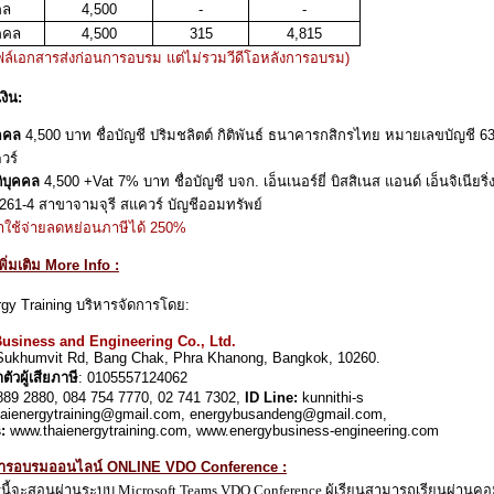
คล
4,500
-
-
ุคคล
4,500
315
4,815
ฟล์เอกสารส่งก่อนการอบรม แต่ไม่รวมวีดีโอหลังการอบรม)
งิน:
คคล
4,500 บาท ชื่อบัญชี ปริมชลิตต์ กิติพันธ์ ธนาคารกสิกรไทย หมายเลขบัญชี 6
วร์
ติบุคคล
4,500 +Vat 7% บาท ชื่อบัญชี บจก. เอ็นเนอร์ยี่ บิสสิเนส แอนด์ เอ็นจิเนี
261-4 สาขาจามจุรี สแควร์ บัญชีออมทรัพย์
่าใช้จ่ายลดหย่อนภาษีได้
250%
พิ่มเติม More Info :
rgy Training บริหารจัดการโดย:
usiness and Engineering Co., Ltd.
Sukhumvit Rd, Bang Chak, Phra Khanong, Bangkok, 10260.
ัวผู้เสียภาษี
: 0105557124062
889 2880, 084 754 7770, 02 741 7302,
ID Line:
kunnithi-s
aienergytraining@gmail.com, energybusandeng@gmail.com,
:
www.thaienergytraining.com, www.energybusiness-engineering.com
การอบรมออนไลน์ ONLINE VDO Conference :
รนี้จะสอนผ่านระบบ
Microsoft Teams VDO Conference
ผู้เรียนสามารถเรียนผ่านคอม