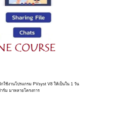
รฝึกใช้งานโปรแกรม PVsyst V8 ให้เป็นใน 1 วัน
น/ฟาร์ม มาหลายโครงการ