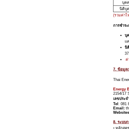
บุค
นิติบ
(รวมค่าไ
การชำระเ
บุ
แค
นิ
37
ค
7. ข้อมูลเ
Thai Ene
Energy B
2154/17 
เลขประจำต
Tel
: 081 
Email:
th
Websites
8. ระบบ
•
หลักสูต