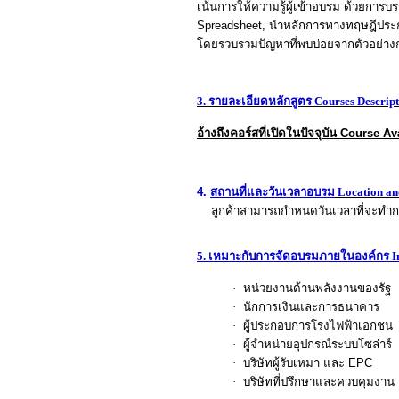
เน้นการให้ความรู้ผู้เข้าอบรม ด้วยกา
Spreadsheet,
นำหลักการทางทฤษฎีประก
โดยรวบรวมปัญหาที่พบบ่อยจากตัวอย่
3. รายละเอียด
หลักสูตร
Courses Descript
อ้างถึงคอร์สที่เปิดในปัจจุบัน
Course Ava
4.
สถานที่และวันเวลาอบรม
Location an
ลูกค้าสามารถกำหนดวันเวลาที่จะทำการ
5.
เหมาะกับการจัดอบรมภายในองค์กร
I
·
หน่วยงานด้านพลังงานของรัฐ
·
นักการเงินและการธนาคาร
·
ผู้ประกอบการโรงไฟฟ้าเอกชน
·
ผู้จำหน่ายอุปกรณ์ระบบโซล่าร์
·
บริษัทผู้รับเหมา และ
EPC
·
บริษัทที่ปรึกษาและควบคุมงาน