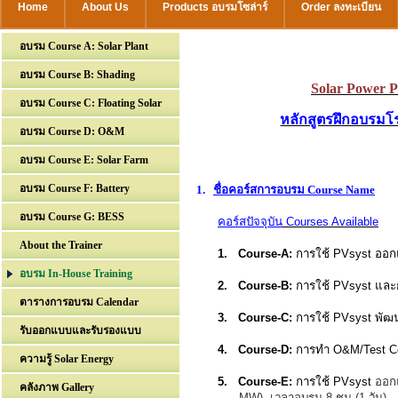
Home
About Us
Products อบรมโซล่าร์
Order ลงทะเบียน
อบรม Course A: Solar Plant
อบรม Course B: Shading
Solar Power P
อบรม Course C: Floating Solar
หลักสูตรฝึกอบรมโ
อบรม Course D: O&M
อบรม Course E: Solar Farm
อบรม Course F: Battery
1.
ชื่อคอร์สการอบรม
Course Name
อบรม Course G: BESS
คอร์สปัจจุบัน
Courses Available
About the Trainer
1.
Course-A:
การใช้ PVsyst ออก
อบรม In-House Training
2.
Course-B:
การใช้ PVsyst และก
ตารางการอบรม Calendar
3.
Course-C:
การใช้ PVsyst พัฒ
รับออกแบบและรับรองแบบ
4. Course-D:
การทำ O&M/Test Co
ความรู้ Solar Energy
5. Course-E:
การใช้ PVsyst
ออก
คลังภาพ Gallery
MW), เวลาอบรม 8 ชม (1 วัน)