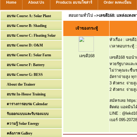
Home
About Us
Products อบรมโซล่าร์
Order ลงทะเบียน
สอบถามทั่วไป
-->เลขดี168: แหล่งแทงหวยท
อบรม Course A: Solar Plant
อบรม Course B: Shading
เจ้าของกระทู้
อบรม Course C: Floating Solar
หัวเรื่อง :
เลขดี1
อบรม Course D: O&M
เวลาตอบกระทู้ 
อบรม Course E: Solar Farm
เลขดี168
เลขดี168 ขอนำ
หวยรัฐบาลและ
อบรม Course F: Battery
ไม่ว่าคุณจะชื่น
อบรม Course G: BESS
อัตราจ่ายสูง ท
3 ตัวตรง: จ่ายส
About the Trainer
2 ตัวตรง: จ่ายส
อบรม In-House Training
สมัครเลย https
ตารางการอบรม Calendar
ติดต่อ แอดมินไ
LINE : @lekd16
รับออกแบบและรับรองแบบ
เบอร์ 095-2072
ความรู้ Solar Energy
คลังภาพ Gallery