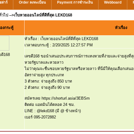
ล่าร์
Order ลงทะเบียน
Payment การชำระเงิน
Webboard
ั่วไป
-->เว็บหวยออนไลน์ที่ดีที่สุด LEKD168
องกระทู้
หัวเรื่อง
หัวเรื่อง :
เว็บหวยออนไลน์ที่ดีที่สุด LEKD168
เวลาตอบกระทู้ :
2/20/2025 12:27:57 PM
ขดี168
เลขดี168 ขอนำเสนอประสบการณ์การแทงหวยที่ง่ายและจ่ายสูงที่
หวยรัฐบาลและหวยลาว
ไม่ว่าคุณจะชื่นชอบหวยรัฐบาลหรือหวยลาว ที่นี่มีให้คุณเลือกเล่นอย
อัตราจ่ายสูง ทุกประเภท
3 ตัวตรง: จ่ายสูงถึง 850 บาท
2 ตัวตรง: จ่ายสูงถึง 90 บาท
สมัครเลย https://shorturl.asia/3EBSm
ติดต่อ แอดมินได้ตลอด 24 ชม.
LINE : @lekd168 (มี @ ข้างหน้า)
เบอร์ 095-2072882