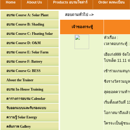
Home
About Us
Products อบรมโซล่าร์
Order ลงทะเบียน
สอบถามทั่วไป
-->
อบรม Course A: Solar Plant
อบรม Course B: Shading
เจ้าของกระทู้
อบรม Course C: Floating Solar
หัวเรื่อง :
อบรม Course D: O&M
เวลาตอบกระทู้ 
อบรม Course E: Solar Farm
เฮียเก่ง999 จ
โปรเด็ด 11.11 จ
อบรม Course F: Battery
อบรม Course G: BESS
เช้าร่วมเกมสนุ
About the Trainer
ชิงรางวัลรวมมู
อบรม In-House Training
สุดยอดความท้าทา
ตารางการอบรม Calendar
เริ่มตั้งแต่วันที
รับออกแบบและรับรองแบบ
โอกาสมาถึงแล้ว
ความรู้ Solar Energy
ใครจะเป็นผู้ชนะ
คลังภาพ Gallery