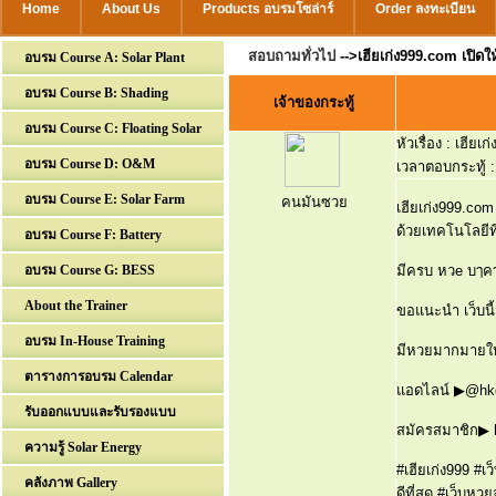
Home
About Us
Products อบรมโซล่าร์
Order ลงทะเบียน
สอบถามทั่วไป
-->เฮียเก่ง999.com เปิด
อบรม Course A: Solar Plant
อบรม Course B: Shading
เจ้าของกระทู้
อบรม Course C: Floating Solar
หัวเรื่อง :
เฮียเก
อบรม Course D: O&M
เวลาตอบกระทู้ 
อบรม Course E: Solar Farm
คนมันซวย
เฮียเก่ง999.com
ด้วยเทคโนโลยีท
อบรม Course F: Battery
อบรม Course G: BESS
มีครบ หวe บๅคๅ
About the Trainer
ขอแนะนำ เว็บนี
อบรม In-House Training
มีหวยมากมายให้
ตารางการอบรม Calendar
แอดไลน์ ▶@hke
รับออกแบบและรับรองแบบ
สมัครสมาชิก▶ h
ความรู้ Solar Energy
#เฮียเก่ง999 #
คลังภาพ Gallery
ดีที่สุด #เว็บ