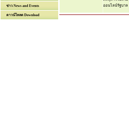
ออนไลน์รัฐบาล
ข่าว News and Events
ดาวน์โหลด Download