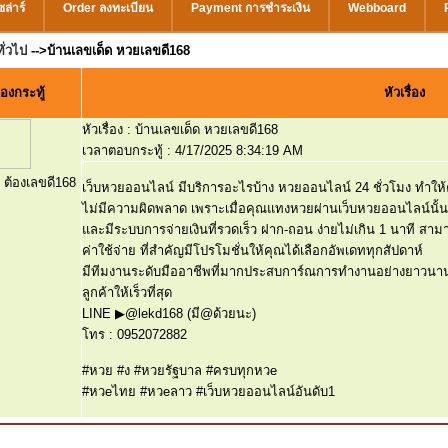
ล่าร์
Order ลงทะเบียน
Payment การชำระเงิน
Webboard
ั่วไป
-->บ้านเลขเด็ด หวยเลขดี168
องกระทู้
หัวเรื่อง
หัวเรื่อง :
บ้านเลขเด็ด หวยเลขดี168
เวลาตอบกระทู้ :
4/17/2025 8:34:19 AM
 ต้องเลขดี168
เว็บหวยออนไลน์ มีบริการอะไรบ้าง หวยออนไลน์ 24 ชั่วโมง ทำให
ไม่มีความผิดพลาด เพราะเมื่อคุณแทงหวยผ่านเว็บหวยออนไลน์นั้
และมีระบบการจ่ายเงินที่รวดเร็ว ฝาก-ถอน ง่ายไม่เกิน 1 นาที สาม
ค่าใช้จ่าย ที่สำคัญมีโปรโมชั่นให้คุณได้เลือกอัพเดททุกสัปดาห์
มีทีมงานระดับมืออาชีพที่มากประสบการ์ณการทำงานอย่างยาวนานม
ลูกค้าให้เร็วที่สุด
LINE ▶@lekd168 (มี@ด้วยนะ)
โทร : 0952072882
#หวย #ง #หวยรัฐบาล #ครบทุกหวe
#หวeไทย #หวeลาว #เว็บหวยออนไลน์อันดับ1