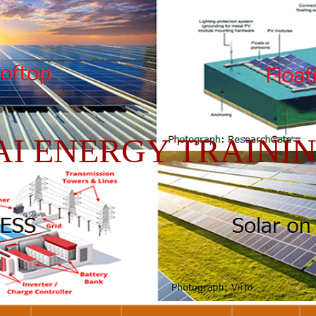
AI ENERGY TRAINI