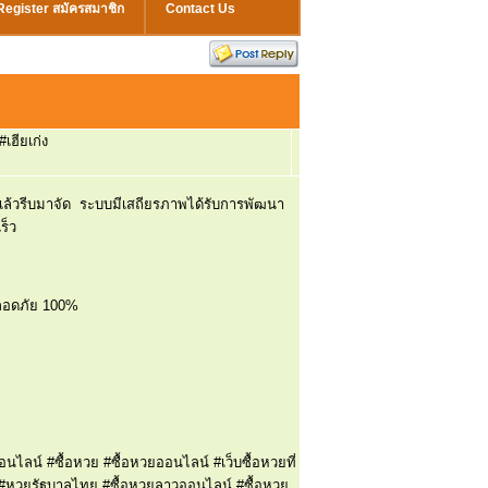
Register สมัครสมาชิก
Contact Us
เฮียเก่ง
 เเล้วรีบมาจัด ระบบมีเสถียรภาพได้รับการพัฒนา
เร็ว
ปลอดภัย 100%
ไลน์ #ซื้อหวย #ซื้อหวยออนไลน์ #เว็บซื้อหวยที่
ี้ #หวยรัฐบาลไทย #ซื้อหวยลาวออนไลน์ #ซื้อหวย