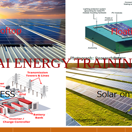
AI ENERGY TRAINI