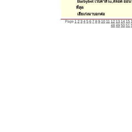
Barbybet เว็บคาสิโu,สล็อต ออนไ
ที่สุด
เฮียเก่งมาบอกต่อ
Page
1
2
3
4
5
6
7
8
9
10
11
12
13
14
15
48
49
50
51