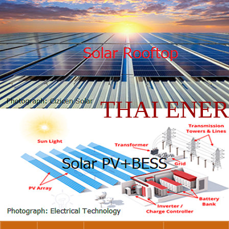
THAI ENE