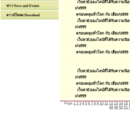
เว็บหวEออuไลน์ที่ได้รับความนิยมท
ข่าว News and Events
เก่ง999
ครอบคลุมทั่วโลก กับ เฮียเก่ง999
ดาวน์โหลด Download
เว็บหวEออuไลน์ที่ได้รับความนิยมท
เก่ง999
ครอบคลุมทั่วโลก กับ เฮียเก่ง999
เว็บหวEออuไลน์ที่ได้รับความนิยมท
เก่ง999
ครอบคลุมทั่วโลก กับ เฮียเก่ง999
เว็บหวEออuไลน์ที่ได้รับความนิยมท
เก่ง999
ครอบคลุมทั่วโลก กับ เฮียเก่ง999
เว็บหวEออuไลน์ที่ได้รับความนิยมท
เก่ง999
Page
1
2
3
4
5
6
7
8
9
10
11
12
13
14
15
48
49
50
51