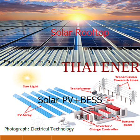
THAI ENE